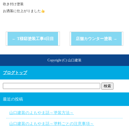
吹き付け塗装
お洒落に仕上がりました
←
T様邸塗装工事4日目
店舗カウンター塗装
→
Copyright (C) 山口建装
ブログトップ
最近の投稿
山口建装のよもやま話～塗装方法～
山口建装のよもやま話～塗料ごとの注意事項～